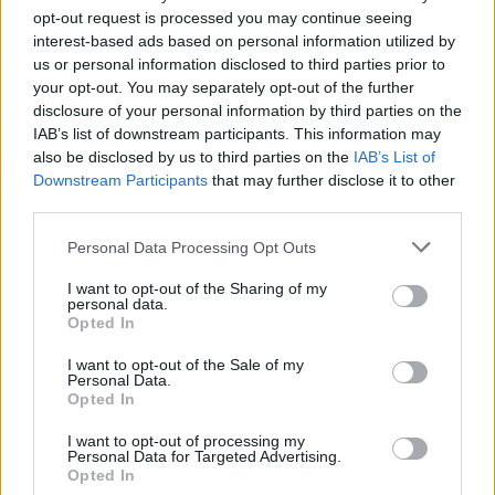
opt-out request is processed you may continue seeing
interest-based ads based on personal information utilized by
us or personal information disclosed to third parties prior to
your opt-out. You may separately opt-out of the further
disclosure of your personal information by third parties on the
IAB’s list of downstream participants. This information may
also be disclosed by us to third parties on the
IAB’s List of
Downstream Participants
that may further disclose it to other
third parties.
Personal Data Processing Opt Outs
Presenza in Brasile
I want to opt-out of the Sharing of my
personal data.
Le Sorelle della Sacra Famiglia sono
Opted In
presenti in Brasile dal 1972.
I want to opt-out of the Sale of my
Personal Data.
Opted In
Le comunità attualmente si estendono dal Sud del
I want to opt-out of processing my
Personal Data for Targeted Advertising.
Brasile, dallo stato di San Paolo (Itararè) e del Paranà
Opted In