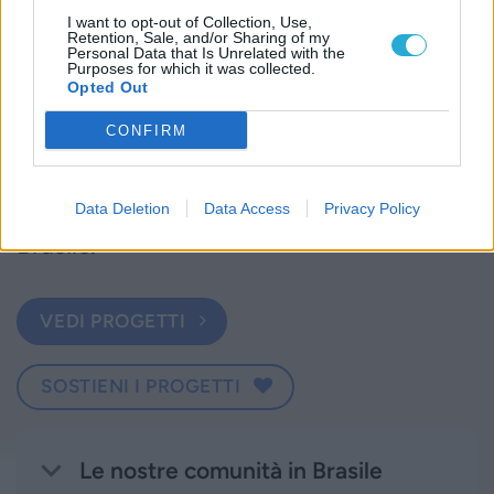
(Sengès,), al Centro, nello stato di Goiàs (Papillon
I want to opt-out of Collection, Use,
Park in Goiânia), al Nord Est, Marañao (Sao Luis, Zé
Retention, Sale, and/or Sharing of my
Personal Data that Is Unrelated with the
Doca e Pirapemas).
Purposes for which it was collected.
Opted Out
L’adozione a distanza è un prezioso
CONFIRM
gesto di solidarietà
, un ponte di
speranza tra l’Italia e le realtà povere del
Data Deletion
Data Access
Privacy Policy
Brasile.
VEDI PROGETTI
SOSTIENI I PROGETTI
Le nostre comunità in Brasile