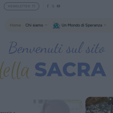
NEWSLETTER
Home
Chi siamo
Un Mondo di Speranza
Benvenuti sul sito
 grazie a