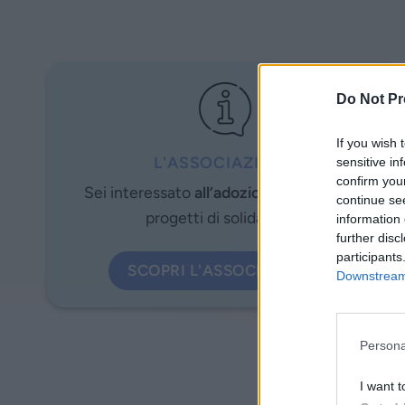
Do Not Pr
If you wish 
L'ASSOCIAZIONE
sensitive in
confirm you
Sei interessato
all’adozione a distanza
e
continue se
progetti di solidarietà?
information 
further disc
participants
SCOPRI L'ASSOCIAZIONE
Downstream 
Persona
I want t