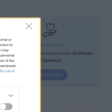
sonal or
SOSTIENICI
ection to
ou may
Aiuta i progetti dell’associazione
Un Mondo
 personal
di Speranza
out of the
 downstream
B’s List of
SOSTIENICI