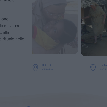
sione
la missione
, alla
irituale nelle
ITALIA
BRAZ
VERONA
APAR