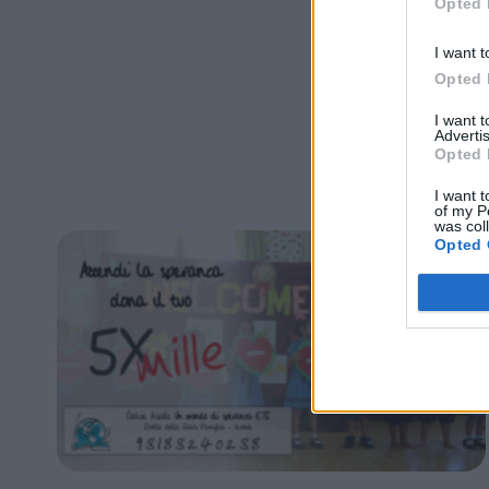
Opted 
I want t
Opted 
I want 
Advertis
Opted 
I want t
of my P
was col
Opted 