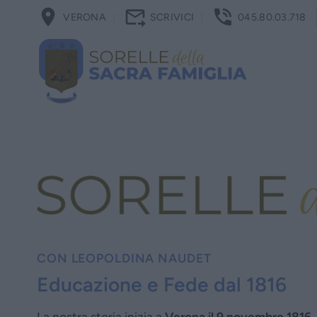
Salta
VERONA
SCRIVICI
045.80.03.718
ai
contenuti
CON LEOPOLDINA NAUDET
Educazione e Fede dal 1816
La nostra storia inizia a
Verona il 9 novembre 1816
,