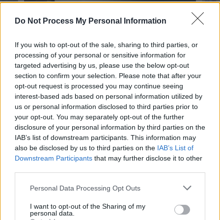
Do Not Process My Personal Information
If you wish to opt-out of the sale, sharing to third parties, or
processing of your personal or sensitive information for
targeted advertising by us, please use the below opt-out
section to confirm your selection. Please note that after your
opt-out request is processed you may continue seeing
interest-based ads based on personal information utilized by
us or personal information disclosed to third parties prior to
your opt-out. You may separately opt-out of the further
disclosure of your personal information by third parties on the
Casa Leopoldina:
IAB’s list of downstream participants. This information may
Una sosta di pace tra l’azzurro del cielo e il verde
also be disclosed by us to third parties on the
IAB’s List of
della natura, con vista sul Lago di Garda
Downstream Participants
that may further disclose it to other
third parties.
Casa Leopoldina
si apre a
gruppi di giovani e adulti
Personal Data Processing Opt Outs
offrendo una soluzione unica: l’
autogestione
. Questo
significa che la struttura non è un semplice albergo,
I want to opt-out of the Sharing of my
personal data.
ma un luogo dove i gruppi possono usufruire degli