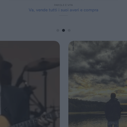
PAROLE E VITA
Va, vende tutti i suoi averi e compra