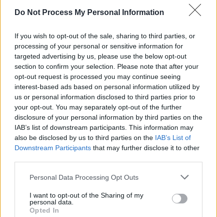
che richiedono interventi continuativi.
Do Not Process My Personal Information
If you wish to opt-out of the sale, sharing to third parties, or
Ci impegniamo ad offrire medicine, chemio, visite
processing of your personal or sensitive information for
mediche, esami clinici, ospedalizzazione, trasporto e,
targeted advertising by us, please use the below opt-out
a volte, anche cibo. Attualmente, nelle Filippine, ci
section to confirm your selection. Please note that after your
opt-out request is processed you may continue seeing
prendiamo cura anche di una bambina cieca, alla
interest-based ads based on personal information utilized by
quale i medici hanno dato una speranza di guarigione
us or personal information disclosed to third parties prior to
e di un bambino che, dopo un mese di rianimazione, è
your opt-out. You may separately opt-out of the further
disclosure of your personal information by third parties on the
in attesa di un intervento per poter tornare a
IAB’s list of downstream participants. This information may
camminare.
also be disclosed by us to third parties on the
IAB’s List of
Downstream Participants
that may further disclose it to other
third parties.
Personal Data Processing Opt Outs
I want to opt-out of the Sharing of my
Mensa per i bambini
Beggars
personal data.
Opted In