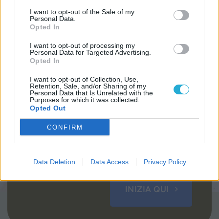
I want to opt-out of the Sale of my
Personal Data.
Opted In
I want to opt-out of processing my
Sentire la Voce, vivere la Parola
Personal Data for Targeted Advertising.
Opted In
Ciascuno, in ogni tempo e in ogni situazione,
se vuole, può farsi la domanda:
“In che modo e
I want to opt-out of Collection, Use,
Retention, Sale, and/or Sharing of my
con quali priorità posso rispondere all’appello
Personal Data that Is Unrelated with the
Purposes for which it was collected.
del Signore?”
oppure:
“Signore, cosa vuoi che
Opted Out
io faccia?”
.
Questa è la domanda della vita.
CONFIRM
Data Deletion
Data Access
Privacy Policy
INIZIA QUI