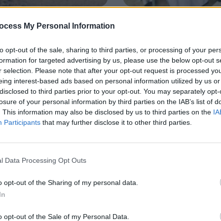
ocess My Personal Information
 di studio e corsi professionali per 
to opt-out of the sale, sharing to third parties, or processing of your per
formation for targeted advertising by us, please use the below opt-out s
esto progetto vogliamo aiutare giovani ad o
r selection. Please note that after your opt-out request is processed y
eing interest-based ads based on personal information utilized by us or
ntare dei corsi professionali.
disclosed to third parties prior to your opt-out. You may separately opt-
losure of your personal information by third parties on the IAB’s list of
. This information may also be disclosed by us to third parties on the
IA
e un titolo di studio o un attestato di lavoro nelle Filippin
Participants
that may further disclose it to other third parties.
erimento nella società con un lavoro dignitoso e ben retri
l Data Processing Opt Outs
o opt-out of the Sharing of my personal data.
In
o opt-out of the Sale of my Personal Data.