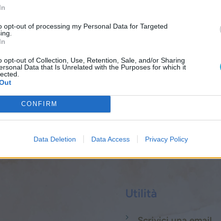
In
to opt-out of processing my Personal Data for Targeted
ing.
In
o opt-out of Collection, Use, Retention, Sale, and/or Sharing
ersonal Data that Is Unrelated with the Purposes for which it
lected.
a
Out
uole, può farsi la domanda:
“In che modo e con quali priorità po
CONFIRM
re, cosa vuoi che io faccia?”
.
Data Deletion
Data Access
Privacy Policy
Utilità
Scrivici una email