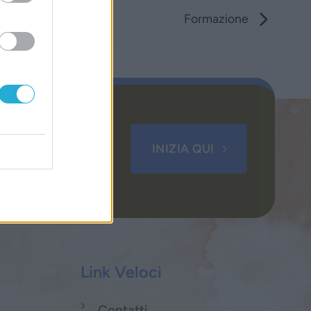
Formazione
sso
INIZIA QUI
Link Veloci
Contatti