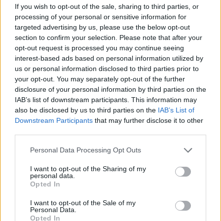
If you wish to opt-out of the sale, sharing to third parties, or
processing of your personal or sensitive information for
targeted advertising by us, please use the below opt-out
Seguiamo il percorso di
section to confirm your selection. Please note that after your
quest’uomo cieco. Non chiede
opt-out request is processed you may continue seeing
interest-based ads based on personal information utilized by
nulla, ma quando Gesù lo
us or personal information disclosed to third parties prior to
tocca con il fango imbevuto di
your opt-out. You may separately opt-out of the further
disclosure of your personal information by third parties on the
saliva e gli dice di andare a
IAB’s list of downstream participants. This information may
lavarsi, lui va’ e la luce degli
also be disclosed by us to third parties on the
IAB’s List of
Downstream Participants
that may further disclose it to other
occhi diventa un crescendo di
third parties.
luce del cuore. L’incontro con
Personal Data Processing Opt Outs
Gesù è una nuova creazione.
I want to opt-out of the Sharing of my
personal data.
Opted In
I want to opt-out of the Sale of my
Personal Data.
Opted In