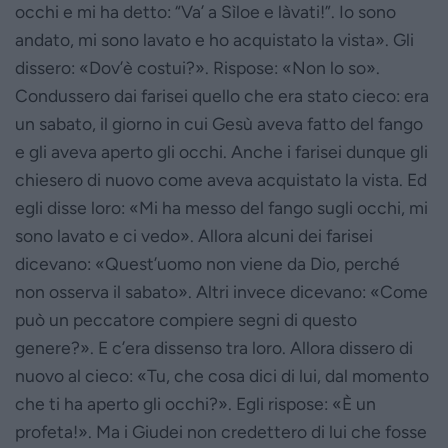
occhi e mi ha detto: “Va’ a Sìloe e làvati!”. Io sono
andato, mi sono lavato e ho acquistato la vista». Gli
dissero: «Dov’è costui?». Rispose: «Non lo so».
Condussero dai farisei quello che era stato cieco: era
un sabato, il giorno in cui Gesù aveva fatto del fango
e gli aveva aperto gli occhi. Anche i farisei dunque gli
chiesero di nuovo come aveva acquistato la vista. Ed
egli disse loro: «Mi ha messo del fango sugli occhi, mi
sono lavato e ci vedo». Allora alcuni dei farisei
dicevano: «Quest’uomo non viene da Dio, perché
non osserva il sabato». Altri invece dicevano: «Come
può un peccatore compiere segni di questo
genere?». E c’era dissenso tra loro. Allora dissero di
nuovo al cieco: «Tu, che cosa dici di lui, dal momento
che ti ha aperto gli occhi?». Egli rispose: «È un
profeta!». Ma i Giudei non credettero di lui che fosse