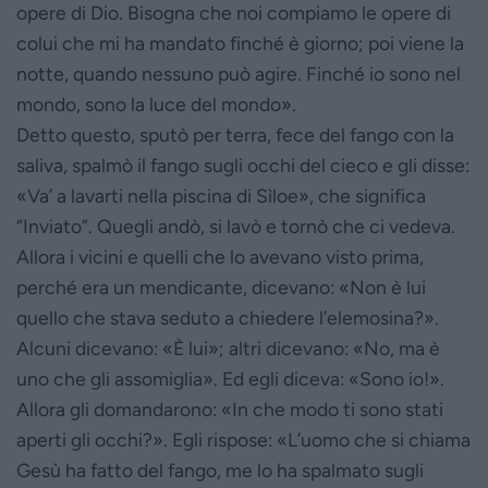
opere di Dio. Bisogna che noi compiamo le opere di
colui che mi ha mandato finché è giorno; poi viene la
notte, quando nessuno può agire. Finché io sono nel
mondo, sono la luce del mondo».
Detto questo, sputò per terra, fece del fango con la
saliva, spalmò il fango sugli occhi del cieco e gli disse:
«Va’ a lavarti nella piscina di Sìloe», che significa
“Inviato”. Quegli andò, si lavò e tornò che ci vedeva.
Allora i vicini e quelli che lo avevano visto prima,
perché era un mendicante, dicevano: «Non è lui
quello che stava seduto a chiedere l’elemosina?».
Alcuni dicevano: «È lui»; altri dicevano: «No, ma è
uno che gli assomiglia». Ed egli diceva: «Sono io!».
Allora gli domandarono: «In che modo ti sono stati
aperti gli occhi?». Egli rispose: «L’uomo che si chiama
Gesù ha fatto del fango, me lo ha spalmato sugli