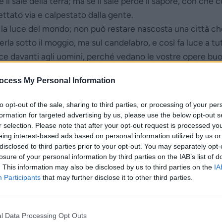
e il sale della terra; ma se il sale perde il sapore, con che 
ttato via e calpestato dalla gente.
e la luce del mondo; non può restare nascosta una città 
rla sotto il moggio, ma sul candelabro, e così fa luce a tut
uce davanti agli uomini, perché vedano le vostre opere buo
ocess My Personal Information
to opt-out of the sale, sharing to third parties, or processing of your per
La mia fede dà sapore e illumina la mia 
formation for targeted advertising by us, please use the below opt-out s
Come posso essere sale e luce per il mo
r selection. Please note that after your opt-out request is processed y
eing interest-based ads based on personal information utilized by us or
disclosed to third parties prior to your opt-out. You may separately opt-
losure of your personal information by third parties on the IAB’s list of
. This information may also be disclosed by us to third parties on the
IA
Participants
that may further disclose it to other third parties.
l Data Processing Opt Outs