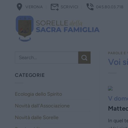
Salta
VERONA
SCRIVICI
045.80.03.718
ai
contenuti
PAROLE E 
Voi s
CATEGORIE
Ecologia dello Spirito
V dome
Novità dall'Associazione
Matteo
Novità dalle Sorelle
In quel t