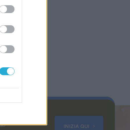
sso
INIZIA QUI