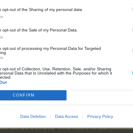
o opt-out of the Sharing of my personal data.
In
o opt-out of the Sale of my Personal Data.
In
to opt-out of processing my Personal Data for Targeted
ing.
In
o opt-out of Collection, Use, Retention, Sale, and/or Sharing
ersonal Data that Is Unrelated with the Purposes for which it
lected.
Out
CONFIRM
a
Data Deletion
Data Access
Privacy Policy
uole, può farsi la domanda:
“In che modo e con quali priorità po