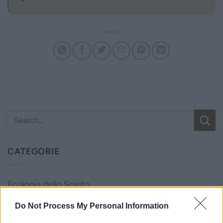
CATEGORIE
Ecologia dello Spirito
Novità dall'Associazione
Do Not Process My Personal Information