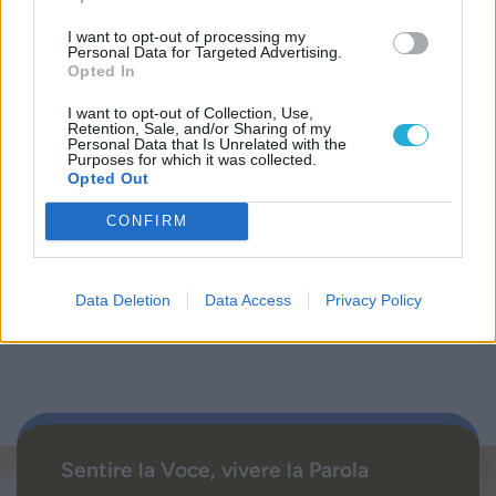
Biblioteca
I want to opt-out of processing my
Personal Data for Targeted Advertising.
Opted In
Progetti
I want to opt-out of Collection, Use,
Retention, Sale, and/or Sharing of my
Istituto
Personal Data that Is Unrelated with the
Purposes for which it was collected.
Opted Out
Procedendo accetti la privacy policy
CONFIRM
Data Deletion
Data Access
Privacy Policy
Sentire la Voce, vivere la Parola