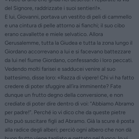
del Signore, raddrizzate i suoi sentieri!».
E lui, Giovanni, portava un vestito di peli di cammello
e una cintura di pelle attorno ai fianchi; il suo cibo
erano cavallette e miele selvatico. Allora
Gerusalemme, tutta la Giudea e tutta la zona lungo il
Giordano accorrevano a lui e si facevano battezzare
da lui nel fiume Giordano, confessando i loro peccati.
Vedendo molti farisei e sadducei venire al suo
battesimo, disse loro: «Razza di vipere! Chi vi ha fatto
credere di poter sfuggire all’ira imminente? Fate
dunque un frutto degno della conversione, e non
crediate di poter dire dentro di voi: “Abbiamo Abramo
per padre!”. Perché io vi dico che da queste pietre
Dio può suscitare figli ad Abramo. Già la scure è posta
alla radice degli alberi; perciò ogni albero che non dà
buon frutto viene tagliato e gettato nel fuoco. Io vi