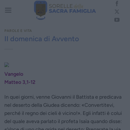
Salta
ai
contenuti
PAROLE E VITA
II domenica di Avvento
Vangelo
Matteo 3,1-12
In quei giorni, venne Giovanni il Battista e predicava
nel deserto della Giudea dicendo: «Convertitevi,
perché il regno dei cieli è vicino!». Egli infatti è colui
del quale aveva parlato il profeta Isaìa quando disse:
«Voce di uno che grida nel deserto: Preparate la via