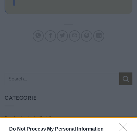
CATEGORIE
Ecologia dello Spirito
Do Not Process My Personal Information
Novità dall'Associazione