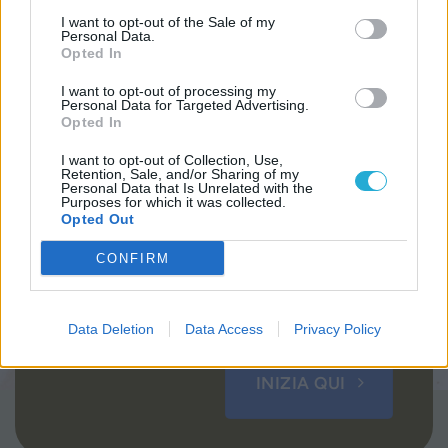
I want to opt-out of the Sale of my
Personal Data.
Opted In
Sentire la Voce, vivere la Parola
I want to opt-out of processing my
Personal Data for Targeted Advertising.
Opted In
Ciascuno, in ogni tempo e in ogni situazione,
se vuole, può farsi la domanda:
“In che modo e
I want to opt-out of Collection, Use,
Retention, Sale, and/or Sharing of my
con quali priorità posso rispondere all’appello
Personal Data that Is Unrelated with the
del Signore?”
oppure:
“Signore, cosa vuoi che
Purposes for which it was collected.
Opted Out
io faccia?”
.
Questa è la domanda della vita.
CONFIRM
Data Deletion
Data Access
Privacy Policy
INIZIA QUI