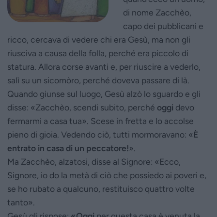
di nome Zacchèo,
capo dei pubblicani e
ricco, cercava di vedere chi era Gesù, ma non gli
riusciva a causa della folla, perché era piccolo di
statura. Allora corse avanti e, per riuscire a vederlo,
salì su un sicomòro, perché doveva passare di là.
Quando giunse sul luogo, Gesù alzò lo sguardo e gli
disse: «Zacchèo, scendi subito, perché
oggi
devo
fermarmi a casa tua». Scese in fretta e lo accolse
pieno di gioia. Vedendo ciò, tutti mormoravano: «
È
entrato in casa di un peccatore!
».
Ma Zacchèo, alzatosi, disse al Signore: «Ecco,
Signore, io do la metà di ciò che possiedo ai poveri e,
se ho rubato a qualcuno, restituisco quattro volte
tanto».
Gesù gli rispose:
«Oggi
per questa casa è venuta la