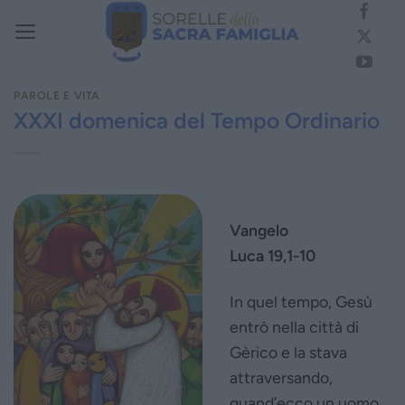
Salta
ai
contenuti
PAROLE E VITA
XXXI domenica del Tempo Ordinario
Vangelo
Luca 19,1-10
In quel tempo, Gesù
entrò nella città di
Gèrico e la stava
attraversando,
quand’ecco un uomo,