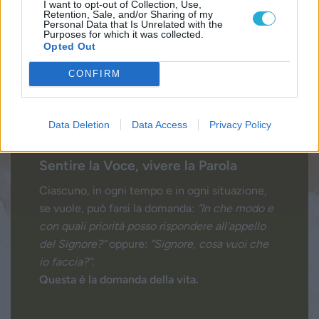
I want to opt-out of Collection, Use,
Retention, Sale, and/or Sharing of my
Personal Data that Is Unrelated with the
Purposes for which it was collected.
Opted Out
CONFIRM
Data Deletion
Data Access
Privacy Policy
Sentire la Voce, vivere la Parola
Ciascuno, in ogni tempo e in ogni situazione,
se vuole, può farsi la domanda:
“In che modo e
con quali priorità posso rispondere all’appello
del Signore?”
oppure:
“Signore, cosa vuoi che
io faccia?”
.
Questa è la domanda della vita.