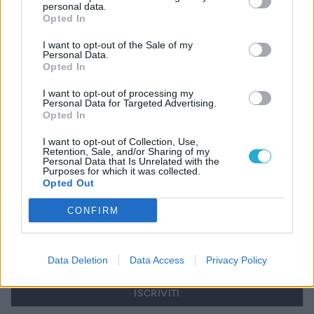
ISCRIVITI ALLA NEWSLETTER
personal data.
Opted In
Nome
I want to opt-out of the Sale of my
Personal Data.
Opted In
I want to opt-out of processing my
Email
Personal Data for Targeted Advertising.
Opted In
I want to opt-out of Collection, Use,
Biblioteca
Retention, Sale, and/or Sharing of my
Personal Data that Is Unrelated with the
Purposes for which it was collected.
Opted Out
Progetti
CONFIRM
Istituto
Procedendo accetti la privacy policy
Data Deletion
Data Access
Privacy Policy