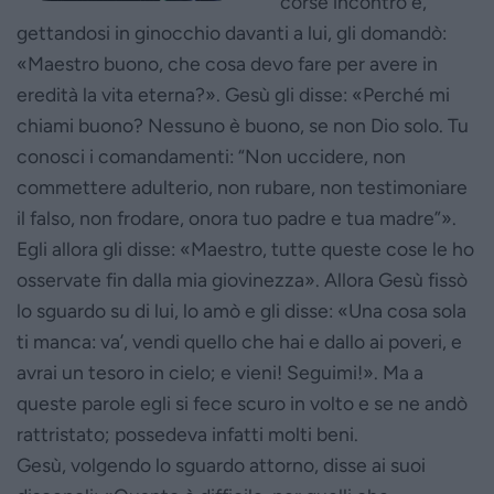
corse incontro e,
gettandosi in ginocchio davanti a lui, gli domandò:
«Maestro buono, che cosa devo fare per avere in
eredità la vita eterna?». Gesù gli disse: «Perché mi
chiami buono? Nessuno è buono, se non Dio solo. Tu
conosci i comandamenti: “Non uccidere, non
commettere adulterio, non rubare, non testimoniare
il falso, non frodare, onora tuo padre e tua madre”».
Egli allora gli disse: «Maestro, tutte queste cose le ho
osservate fin dalla mia giovinezza». Allora Gesù fissò
lo sguardo su di lui, lo amò e gli disse: «Una cosa sola
ti manca: va’, vendi quello che hai e dallo ai poveri, e
avrai un tesoro in cielo; e vieni! Seguimi!». Ma a
queste parole egli si fece scuro in volto e se ne andò
rattristato; possedeva infatti molti beni.
Gesù, volgendo lo sguardo attorno, disse ai suoi