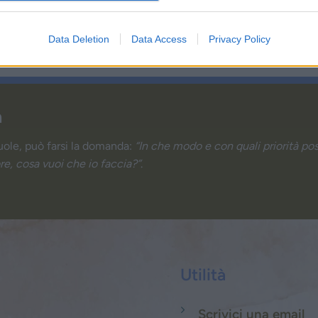
Data Deletion
Data Access
Privacy Policy
a
uole, può farsi la domanda:
“In che modo e con quali priorità po
re, cosa vuoi che io faccia?”
.
Utilità
Scrivici una email