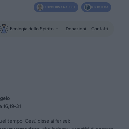
LEOPOLDINA NAUDET
BIBLIOTECA
Ecologia dello Spirito
Donazioni
Contatti
gelo
a 16,19-31
uel tempo, Gesù disse ai farisei:
era un uomo ricco
, che indossava vestiti di porpora