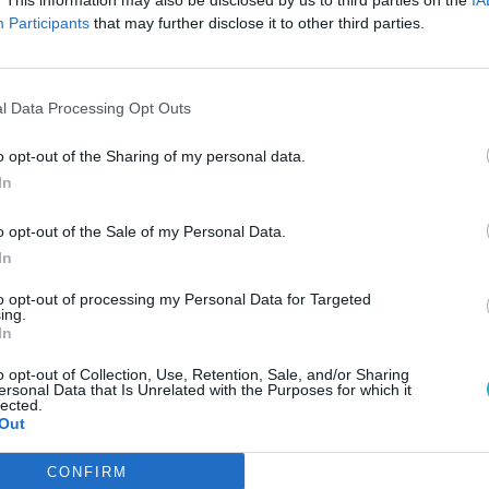
. This information may also be disclosed by us to third parties on the
IA
Participants
that may further disclose it to other third parties.
a severamente, perché non vengano anch’essi in questo
Profeti; ascoltino loro”. E lui replicò: “No, padre Abramo, 
ranno”. Abramo rispose: “Se non ascoltano Mosè e i Profe
l Data Processing Opt Outs
”».
o opt-out of the Sharing of my personal data.
In
Due modi di essere che hanno davanti due
o opt-out of the Sale of my Personal Data.
che li separa. Fin da ora è necessario sce
In
to opt-out of processing my Personal Data for Targeted
ing.
In
o opt-out of Collection, Use, Retention, Sale, and/or Sharing
ersonal Data that Is Unrelated with the Purposes for which it
lected.
Out
CONFIRM