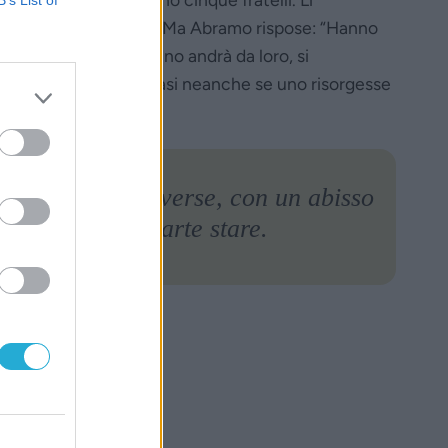
B’s List of
 luogo di tormento”. Ma Abramo rispose: “Hanno
ma se dai morti qualcuno andrà da loro, si
ti, non saranno persuasi neanche se uno risorgesse
 prospettive diverse, con un abisso
gliere da che parte stare.