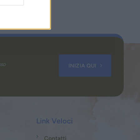
sso
INIZIA QUI
Link Veloci
Contatti