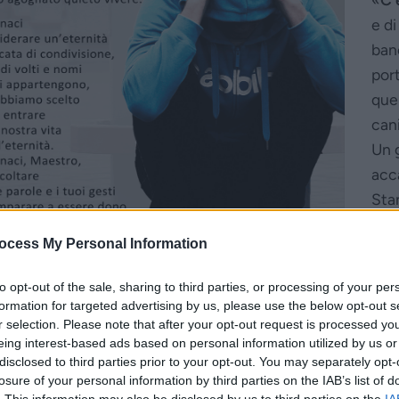
e di
ban
por
quel
can
Un 
acc
Stan
di l
ocess My Personal Information
gri
man
to opt-out of the sale, sharing to third parties, or processing of your per
rmi la lingua, perché soffro terribilmente in questa fiamm
formation for targeted advertising by us, please use the below opt-out s
 rispose: “Figlio, ricòrdati che, nella vita, tu hai ricevuto 
r selection. Please note that after your opt-out request is processed y
eing interest-based ads based on personal information utilized by us or
è consolato, tu invece sei in mezzo ai tormenti. Per di più,
disclosed to third parties prior to your opt-out. You may separately opt-
e di qui vogliono passare da voi, non possono, né di lì pos
losure of your personal information by third parties on the IAB’s list of
replicò: “Allora, padre, ti prego di mandare Lazzaro a casa 