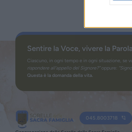
Sentire la Voce, vivere la Parol
Ciascuno, in ogni tempo e in ogni situazione, se v
rispondere all’appello del Signore?”
oppure:
“Signo
Questa è la domanda della vita.
045.8003718