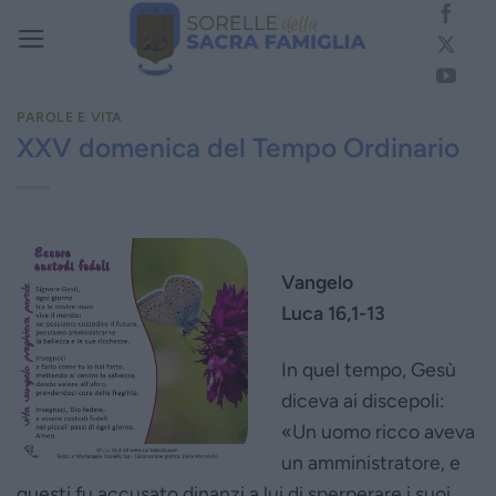
Salta
ai
contenuti
PAROLE E VITA
XXV domenica del Tempo Ordinario
Vangelo
Luca 16,1-13
In quel tempo, Gesù
diceva ai discepoli:
«Un uomo ricco aveva
un amministratore, e
questi fu accusato dinanzi a lui di sperperare i suoi