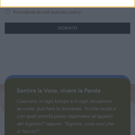
Procedendo accetti la privacy policy
Sentire la Voce, vivere la Parola
Ciascuno, in ogni tempo e in ogni situazione,
se vuole, può farsi la domanda:
“In che modo e
con quali priorità posso rispondere all’appello
del Signore?”
oppure:
“Signore, cosa vuoi che
io faccia?”
.