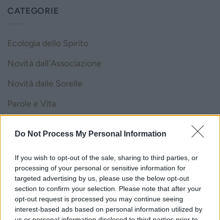
CATEGORIE
Ecologia dello Spirito
Novità dall'Associazione
Novità dalle Sorelle
Parole e Vita
Pubblicazioni
Do Not Process My Personal Information
Vocazione
If you wish to opt-out of the sale, sharing to third parties, or
processing of your personal or sensitive information for
LITURGIA DELLA PAROLA
targeted advertising by us, please use the below opt-out
section to confirm your selection. Please note that after your
opt-out request is processed you may continue seeing
ISCRIVITI ALLA NEWSLETTER
interest-based ads based on personal information utilized by
us or personal information disclosed to third parties prior to