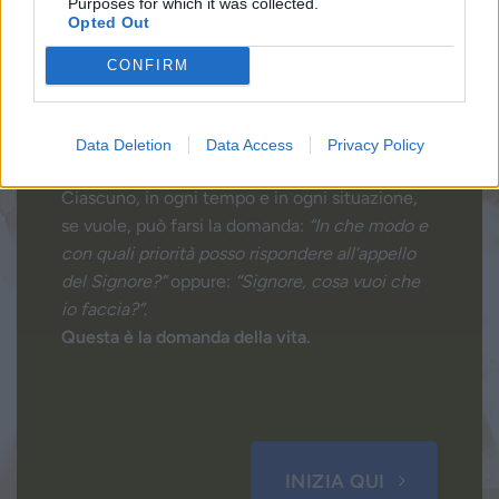
Purposes for which it was collected.
Opted Out
CONFIRM
Data Deletion
Data Access
Privacy Policy
Sentire la Voce, vivere la Parola
Ciascuno, in ogni tempo e in ogni situazione,
se vuole, può farsi la domanda:
“In che modo e
con quali priorità posso rispondere all’appello
del Signore?”
oppure:
“Signore, cosa vuoi che
io faccia?”
.
Questa è la domanda della vita.
INIZIA QUI