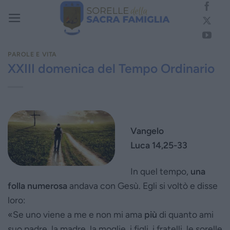
Salta
ai
contenuti
PAROLE E VITA
XXIII domenica del Tempo Ordinario
Vangelo
Luca 14,25-33
In quel tempo,
una
folla numerosa
andava con Gesù. Egli si voltò e disse
loro:
«Se uno viene a me e non mi ama
più
di quanto ami
suo padre, la madre, la moglie, i figli, i fratelli, le sorelle