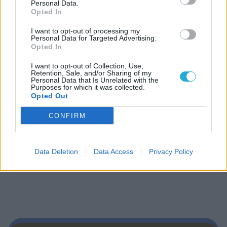
Personal Data.
Opted In
I want to opt-out of processing my
Biblioteca
Personal Data for Targeted Advertising.
Opted In
Progetti
I want to opt-out of Collection, Use,
Retention, Sale, and/or Sharing of my
Personal Data that Is Unrelated with the
Purposes for which it was collected.
Istituto
Opted Out
Procedendo accetti la privacy policy
CONFIRM
Data Deletion
Data Access
Privacy Policy