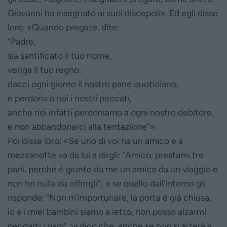
Giovanni ha insegnato ai suoi discepoli». Ed egli disse
loro: «Quando pregate, dite:
“Padre,
sia santificato il tuo nome,
venga il tuo regno;
dacci ogni giorno il nostro pane quotidiano,
e perdona a noi i nostri peccati,
anche noi infatti perdoniamo a ogni nostro debitore,
e non abbandonarci alla tentazione”».
Poi disse loro: «Se uno di voi ha un amico e a
mezzanotte va da lui a dirgli: “Amico, prestami tre
pani, perché è giunto da me un amico da un viaggio e
non ho nulla da offrirgli”; e se quello dall’interno gli
risponde: “Non m’importunare, la porta è già chiusa,
io e i miei bambini siamo a letto, non posso alzarmi
per darti i pani”, vi dico che, anche se non si alzerà a