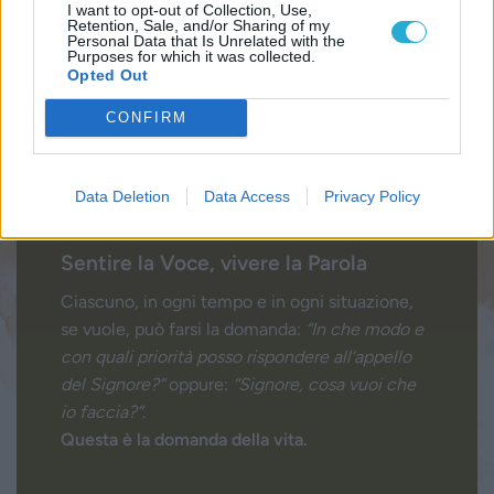
I want to opt-out of Collection, Use,
Retention, Sale, and/or Sharing of my
Personal Data that Is Unrelated with the
Purposes for which it was collected.
Opted Out
CONFIRM
Data Deletion
Data Access
Privacy Policy
Sentire la Voce, vivere la Parola
Ciascuno, in ogni tempo e in ogni situazione,
se vuole, può farsi la domanda:
“In che modo e
con quali priorità posso rispondere all’appello
del Signore?”
oppure:
“Signore, cosa vuoi che
io faccia?”
.
Questa è la domanda della vita.