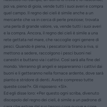
poi va, pieno di gioia, vende tutti i suoi averi e compra
quel campo. Il regno dei cieli è simile anche a un
mercante che va in cerca di perle preziose; trovata
una perla di grande valore, va, vende tutti i suoi averi
e la compra. Ancora, il regno dei cieli è simile a una
rete gettata nel mare, che raccoglie ogni genere di
pesci. Quando è piena, i pescatori la tirano a riva, si
mettono a sedere, raccolgono i pesci buoni nei
canestri e buttano via i cattivi. Così sarà alla fine del
mondo. Verranno gli angeli e separeranno i cattivi dai
buoni e li getteranno nella fornace ardente, dove sarà
pianto e stridore di denti. Avete compreso tutte
queste cose?». Gli risposero: «Sì».
Ed egli disse loro: «Per questo ogni scriba, divenuto
discepolo del regno dei cieli, è simile a un padrone di
casa che estrae dal suo tesoro cose nuove e cose