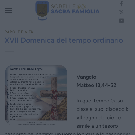
Salta
ai
contenuti
PAROLE E VITA
XVII Domenica del tempo ordinario
Vangelo
Matteo 13,44-52
In quel tempo Gesù
disse ai suoi discepoli:
«Il regno dei cieli è
simile a un tesoro
nascosto nel campo; un uomo lo trova e lo nasconde;