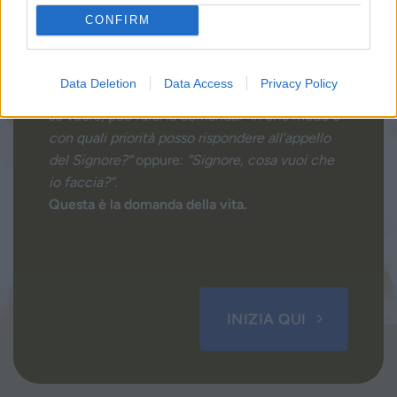
CONFIRM
Sentire la Voce, vivere la Parola
Data Deletion
Data Access
Privacy Policy
Ciascuno, in ogni tempo e in ogni situazione,
se vuole, può farsi la domanda:
“In che modo e
con quali priorità posso rispondere all’appello
del Signore?”
oppure:
“Signore, cosa vuoi che
io faccia?”
.
Questa è la domanda della vita.
INIZIA QUI