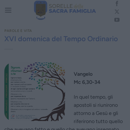
Salta
ai
contenuti
PAROLE E VITA
XVI domenica del Tempo Ordinario
Vangelo
Mc 6,30-34
In quel tempo, gli
apostoli si riunirono
attorno a Gesù e gli
riferirono tutto quello
che avevano fatto e quello che avevano insegnato.