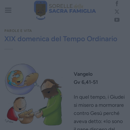
Salta
ai
contenuti
PAROLE E VITA
XIX domenica del Tempo Ordinario
Vangelo
Gv 6,41-51
In quel tempo, i Giudei
si misero a mormorare
contro Gesù perché
aveva detto: «Io sono
il pane disceso dal