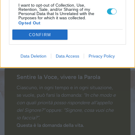
I want to opt-out of Collection, Use,
Retention, Sale, and/or Sharing of my
Personal Data that Is Unrelated with the
Purposes for which it was collected.
Opted Out
CONFIRM
Data Deletion
Data Access
Privacy Policy
Sentire la Voce, vivere la Parola
Ciascuno, in ogni tempo e in ogni situazione,
se vuole, può farsi la domanda:
“In che modo e
con quali priorità posso rispondere all’appello
del Signore?”
oppure:
“Signore, cosa vuoi che
io faccia?”
.
Questa è la domanda della vita.