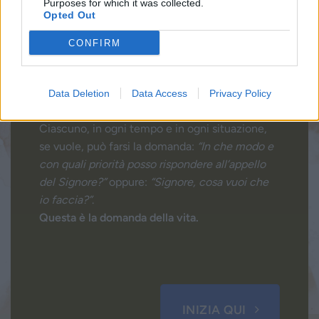
Purposes for which it was collected.
Opted Out
CONFIRM
Data Deletion
Data Access
Privacy Policy
Sentire la Voce, vivere la Parola
Ciascuno, in ogni tempo e in ogni situazione,
se vuole, può farsi la domanda:
“In che modo e
con quali priorità posso rispondere all’appello
del Signore?”
oppure:
“Signore, cosa vuoi che
io faccia?”
.
Questa è la domanda della vita.
INIZIA QUI