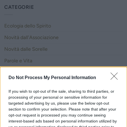
CATEGORIE
Ecologia dello Spirito
Novità dall'Associazione
Novità dalle Sorelle
Parole e Vita
Pubblicazioni
Do Not Process My Personal Information
Vocazione
If you wish to opt-out of the sale, sharing to third parties, or
processing of your personal or sensitive information for
LITURGIA DELLA PAROLA
targeted advertising by us, please use the below opt-out
section to confirm your selection. Please note that after your
opt-out request is processed you may continue seeing
ISCRIVITI ALLA NEWSLETTER
interest-based ads based on personal information utilized by