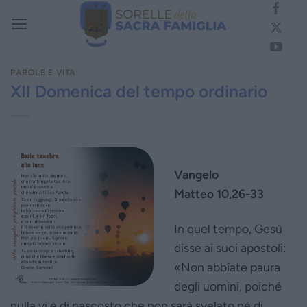
Salta
ai
contenuti
PAROLE E VITA
XII Domenica del tempo ordinario
Vangelo
Matteo 10,26-33
In quel tempo, Gesù
disse ai suoi apostoli:
«Non abbiate paura
degli uomini, poiché
nulla vi è di nascosto che non sarà svelato né di