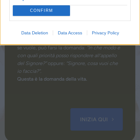
CONFIRM
Sentire la Voce, vivere la Parola
Data Deletion
Data Access
Privacy Policy
Ciascuno, in ogni tempo e in ogni situazione,
se vuole, può farsi la domanda:
“In che modo e
con quali priorità posso rispondere all’appello
del Signore?”
oppure:
“Signore, cosa vuoi che
io faccia?”
.
Questa è la domanda della vita.
INIZIA QUI