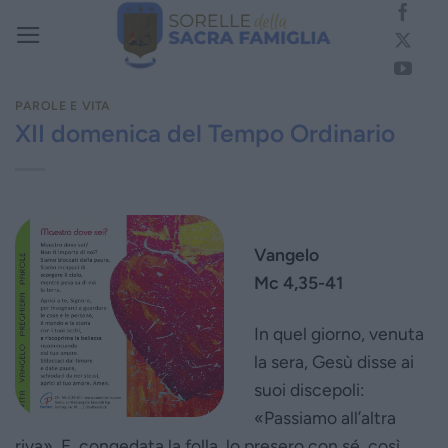
Salta
ai
contenuti
PAROLE E VITA
XII domenica del Tempo Ordinario
Vangelo
Mc 4,35-41
In quel giorno, venuta
la sera, Gesù disse ai
suoi discepoli:
«Passiamo all’altra
riva». E, congedata la folla, lo presero con sé, così