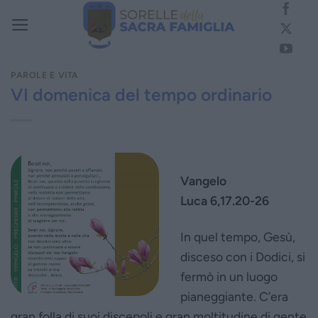
Salta
ai
contenuti
PAROLE E VITA
VI domenica del tempo ordinario
Vangelo
Luca 6,17.20-26
In quel tempo, Gesù,
disceso con i Dodici, si
fermò in un luogo
pianeggiante. C’era
gran folla di suoi discepoli e gran moltitudine di gente