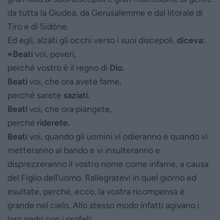
da tutta la Giudea, da Gerusalemme e dal litorale di
Tiro e di Sidòne.
Ed egli, alzàti gli occhi verso i suoi discepoli,
diceva:
«Beati
voi, poveri,
perché vostro è il regno di
Dio.
Beati
voi, che ora avete fame,
perché sarete
saziati.
Beati
voi, che ora piangete,
perché
riderete.
Beati
voi, quando gli uomini vi odieranno e quando vi
metteranno al bando e vi insulteranno e
disprezzeranno il vostro nome come infame, a causa
del Figlio dell’uomo. Rallegratevi in quel giorno ed
esultate, perché, ecco, la vostra ricompensa è
grande nel cielo. Allo stesso modo infatti agivano i
loro padri con i profeti.