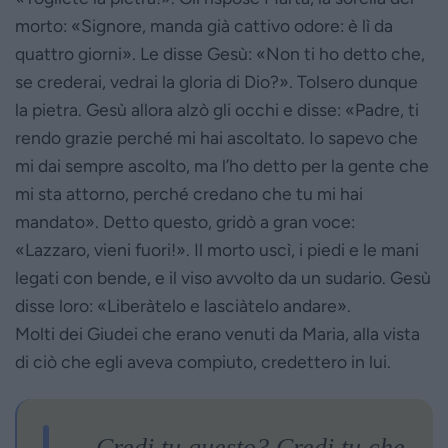
morto: «Signore, manda già cattivo odore: è lì da
quattro giorni». Le disse Gesù: «Non ti ho detto che,
se crederai, vedrai la gloria di Dio?». Tolsero dunque
la pietra. Gesù allora alzò gli occhi e disse: «Padre, ti
rendo grazie perché mi hai ascoltato. Io sapevo che
mi dai sempre ascolto, ma l’ho detto per la gente che
mi sta attorno, perché credano che tu mi hai
mandato». Detto questo, gridò a gran voce:
«Lazzaro, vieni fuori!». Il morto uscì, i piedi e le mani
legati con bende, e il viso avvolto da un sudario. Gesù
disse loro: «Liberàtelo e lasciàtelo andare».
Molti dei Giudei che erano venuti da Maria, alla vista
di ciò che egli aveva compiuto, credettero in lui.
Credi tu questo? Credi tu che