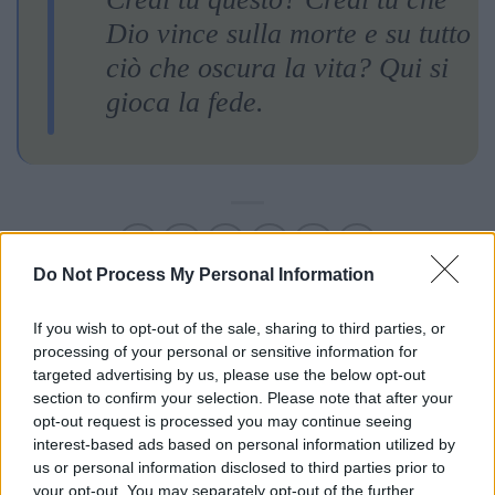
Dio vince sulla morte e su tutto
ciò che oscura la vita? Qui si
gioca la fede.
Do Not Process My Personal Information
If you wish to opt-out of the sale, sharing to third parties, or
processing of your personal or sensitive information for
targeted advertising by us, please use the below opt-out
section to confirm your selection. Please note that after your
opt-out request is processed you may continue seeing
interest-based ads based on personal information utilized by
CATEGORIE
us or personal information disclosed to third parties prior to
your opt-out. You may separately opt-out of the further