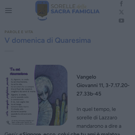
Salta
ai
contenuti
PAROLE E VITA
V domenica di Quaresima
Vangelo
Giovanni 11, 3-7.17.20-
27.33b-45
In quel tempo, le
sorelle di Lazzaro
mandarono a dire a
Gesù:
«Signore, ecco, colui che tu ami è malato
».