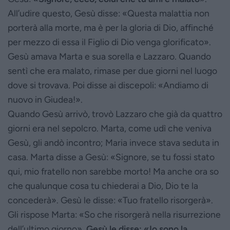
All’udire questo, Gesù disse: «Questa malattia non
porterà alla morte, ma è per la gloria di Dio, affinché
per mezzo di essa il Figlio di Dio venga glorificato».
Gesù amava Marta e sua sorella e Lazzaro. Quando
sentì che era malato, rimase per due giorni nel luogo
dove si trovava. Poi disse ai discepoli: «Andiamo di
nuovo in Giudea!».
Quando Gesù arrivò, trovò Lazzaro che già da quattro
giorni era nel sepolcro. Marta, come udì che veniva
Gesù, gli andò incontro; Maria invece stava seduta in
casa. Marta disse a Gesù: «Signore, se tu fossi stato
qui, mio fratello non sarebbe morto! Ma anche ora so
che qualunque cosa tu chiederai a Dio, Dio te la
concederà». Gesù le disse: «Tuo fratello risorgerà».
Gli rispose Marta: «So che risorgerà nella risurrezione
dell’ultimo giorno».
Gesù le disse: «Io sono la