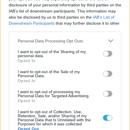
disclosure of your personal information by third parties on the
Ecologia dello Spirito
IAB’s list of downstream participants. This information may
also be disclosed by us to third parties on the
IAB’s List of
Novità dall'Associazione
Downstream Participants
that may further disclose it to other
third parties.
Novità dalle Sorelle
Personal Data Processing Opt Outs
Parole e Vita
I want to opt-out of the Sharing of my
personal data.
Pubblicazioni
Opted In
Vocazione
I want to opt-out of the Sale of my
Personal Data.
Opted In
LITURGIA DELLA PAROLA
I want to opt-out of processing my
Personal Data for Targeted Advertising.
Opted In
ISCRIVITI ALLA NEWSLETTER
I want to opt-out of Collection, Use,
Retention, Sale, and/or Sharing of my
Personal Data that Is Unrelated with the
Purposes for which it was collected.
Nome
Opted Out