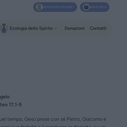
LEOPOLDINA NAUDET
BIBLIOTECA
Ecologia dello Spirito
Donazioni
Contatti
gelo
teo 17,1-9
quel tempo, Gesù prese con sé Pietro, Giacomo e
anni suo fratello e li condusse in disparte, su un