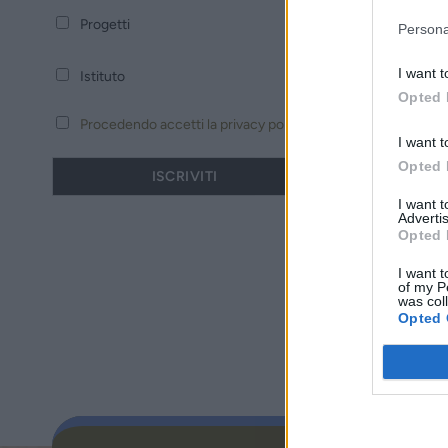
Progetti
Persona
I want t
Istituto
Opted 
Procedendo accetti la privacy policy
I want t
Opted 
I want 
Advertis
Opted 
I want t
of my P
was col
Opted 