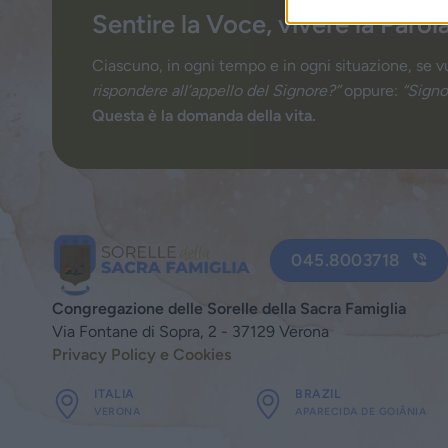
Sentire la Voce, vivere la Parol
Ciascuno, in ogni tempo e in ogni situazione, se v
rispondere all’appello del Signore?”
oppure:
“Signo
Questa è la domanda della vita.
045.8003718
Congregazione delle Sorelle della Sacra Famiglia
Via Fontane di Sopra, 2 - 37129 Verona
Privacy Policy e Cookies
ITALIA
BRAZIL
VERONA
APARECIDA DE GOIÂNIA