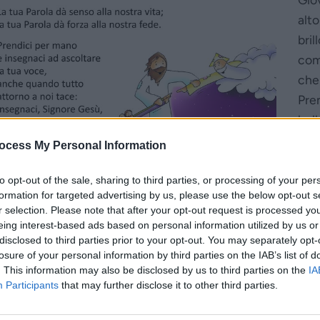
alto
bril
com
che
Pren
bell
una 
ocess My Personal Information
anc
con
to opt-out of the sale, sharing to third parties, or processing of your per
formation for targeted advertising by us, please use the below opt-out s
dice
r selection. Please note that after your opt-out request is processed y
mio
eing interest-based ads based on personal information utilized by us or
 ciò, i discepoli caddero con la faccia a terra e furono pre
disclosed to third parties prior to your opt-out. You may separately opt-
losure of your personal information by third parties on the IAB’s list of
Alzatevi e non temete». Alzando gli occhi non videro ness
. This information may also be disclosed by us to third parties on the
IA
cendevano dal monte, Gesù ordinò loro: «Non parlate a nes
Participants
that may further disclose it to other third parties.
 non sia risorto dai morti».