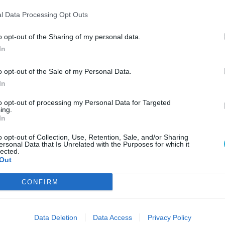
l Data Processing Opt Outs
Luce…che più luce non si può. Anche la 
o opt-out of the Sharing of my personal data.
luce?
In
o opt-out of the Sale of my Personal Data.
In
to opt-out of processing my Personal Data for Targeted
ing.
In
o opt-out of Collection, Use, Retention, Sale, and/or Sharing
ersonal Data that Is Unrelated with the Purposes for which it
lected.
Out
CONFIRM
Data Deletion
Data Access
Privacy Policy