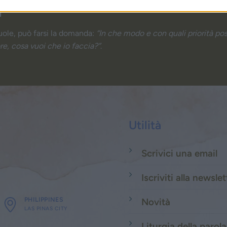
a
uole, può farsi la domanda:
“In che modo e con quali priorità po
re, cosa vuoi che io faccia?”
.
Utilità
Scrivici una email
Iscriviti alla newslet
PHILIPPINES
Novità
LAS PINAS CITY
Liturgia della parola