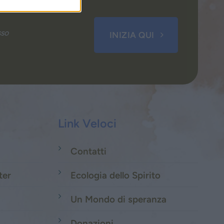
sso
INIZIA QUI
Link Veloci
Contatti
ter
Ecologia dello Spirito
Un Mondo di speranza
Donazioni