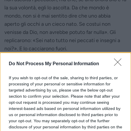
la sua volontà, egli lo ascolta. Da che mondo è
mondo, non si è mai sentito dire che uno abbia
aperto gli occhi a un cieco nato. Se costui non
venisse da Dio, non avrebbe potuto far nulla». Gli
replicarono: «Sei nato tutto nei peccati e insegni a
noi?». E lo cacciarono fuori.
Gesù seppe che l’avevano cacciato fuori; quando lo
Do Not Process My Personal Information
trovò, gli disse:
«Tu, credi nel Figlio dell’uomo?
». Egli
rispose:
«E chi è, Signore, perché io creda in lui?»
. Gli
If you wish to opt-out of the sale, sharing to third parties, or
disse Gesù: «Lo hai visto:
è colui che parla con te
».
processing of your personal or sensitive information for
Ed egli disse:
«Credo, Signore!».
E si prostrò dinanzi a
targeted advertising by us, please use the below opt-out
section to confirm your selection. Please note that after your
lui. Gesù allora disse: «È per un giudizio che io sono
opt-out request is processed you may continue seeing
venuto in questo mondo, perché coloro che non
interest-based ads based on personal information utilized by
vedono, vedano e quelli che vedono, diventino
us or personal information disclosed to third parties prior to
your opt-out. You may separately opt-out of the further
ciechi». Alcuni dei farisei che erano con lui udirono
disclosure of your personal information by third parties on the
queste parole e gli dissero: «Siamo ciechi anche