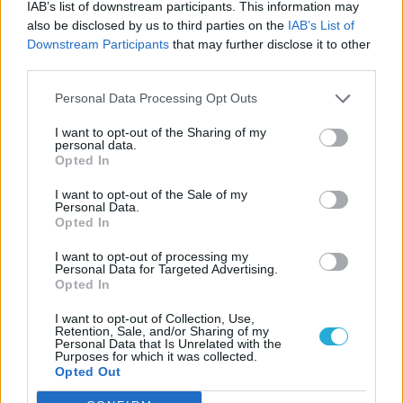
IAB’s list of downstream participants. This information may
noi?». Gesù rispose loro: «Se foste ciechi, non
also be disclosed by us to third parties on the
IAB’s List of
Downstream Participants
that may further disclose it to other
avreste alcun peccato; ma siccome dite: “Noi
third parties.
vediamo”, il vostro peccato rimane».
Personal Data Processing Opt Outs
I want to opt-out of the Sharing of my
personal data.
Opted In
I want to opt-out of the Sale of my
Personal Data.
Opted In
I want to opt-out of processing my
Personal Data for Targeted Advertising.
Opted In
I want to opt-out of Collection, Use,
CATEGORIE
Retention, Sale, and/or Sharing of my
Personal Data that Is Unrelated with the
Purposes for which it was collected.
Opted Out
Ecologia dello Spirito