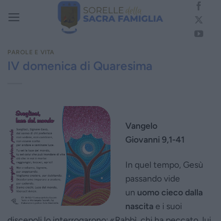
Salta
ai
contenuti
PAROLE E VITA
IV domenica di Quaresima
Vangelo
Giovanni 9,1-41
In quel tempo, Gesù
passando vide
un
uomo cieco dalla
nascita
e i suoi
discepoli lo interrogarono: «Rabbì, chi ha peccato, lui