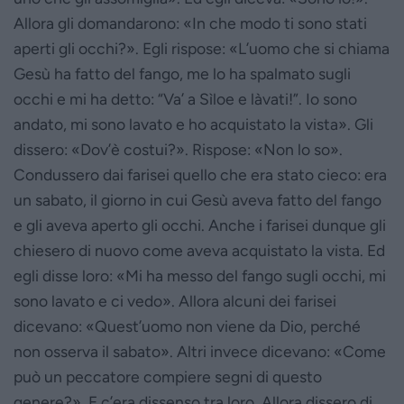
Allora gli domandarono: «In che modo ti sono stati
aperti gli occhi?». Egli rispose: «L’uomo che si chiama
Gesù ha fatto del fango, me lo ha spalmato sugli
occhi e mi ha detto: “Va’ a Sìloe e làvati!”. Io sono
andato, mi sono lavato e ho acquistato la vista». Gli
dissero: «Dov’è costui?». Rispose: «Non lo so».
Condussero dai farisei quello che era stato cieco: era
un sabato, il giorno in cui Gesù aveva fatto del fango
e gli aveva aperto gli occhi. Anche i farisei dunque gli
chiesero di nuovo come aveva acquistato la vista. Ed
egli disse loro: «Mi ha messo del fango sugli occhi, mi
sono lavato e ci vedo». Allora alcuni dei farisei
dicevano: «Quest’uomo non viene da Dio, perché
non osserva il sabato». Altri invece dicevano: «Come
può un peccatore compiere segni di questo
genere?». E c’era dissenso tra loro. Allora dissero di