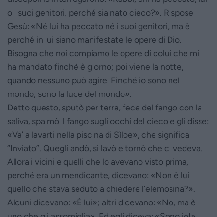
o i suoi genitori, perché sia nato cieco?». Rispose
Gesù: «Né lui ha peccato né i suoi genitori, ma è
perché in lui siano manifestate le opere di Dio.
Bisogna che noi compiamo le opere di colui che mi
ha mandato finché è giorno; poi viene la notte,
quando nessuno può agire. Finché io sono nel
mondo, sono la luce del mondo».
Detto questo, sputò per terra, fece del fango con la
saliva, spalmò il fango sugli occhi del cieco e gli disse:
«Va’ a lavarti nella piscina di Sìloe», che significa
“Inviato”. Quegli andò, si lavò e tornò che ci vedeva.
Allora i vicini e quelli che lo avevano visto prima,
perché era un mendicante, dicevano: «Non è lui
quello che stava seduto a chiedere l’elemosina?».
Alcuni dicevano: «È lui»; altri dicevano: «No, ma è
uno che gli assomiglia». Ed egli diceva: «Sono io!».