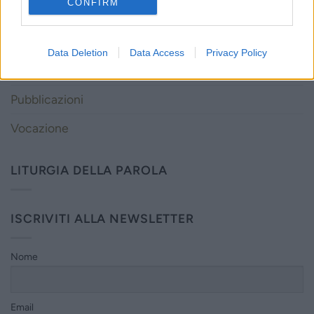
CONFIRM
Novità dall'Associazione
Novità dalle Sorelle
Data Deletion
Data Access
Privacy Policy
Parole e Vita
Pubblicazioni
Vocazione
LITURGIA DELLA PAROLA
ISCRIVITI ALLA NEWSLETTER
Nome
Email