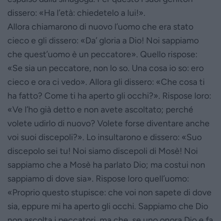
dissero: «Ha l’età: chiedetelo a lui!».
Allora chiamarono di nuovo l’uomo che era stato
cieco e gli dissero: «Da’ gloria a Dio! Noi sappiamo
che quest’uomo è un peccatore». Quello rispose:
«Se sia un peccatore, non lo so. Una cosa io so: ero
cieco e ora ci vedo». Allora gli dissero: «Che cosa ti
ha fatto? Come ti ha aperto gli occhi?». Rispose loro:
«Ve l’ho già detto e non avete ascoltato; perché
volete udirlo di nuovo? Volete forse diventare anche
voi suoi discepoli?». Lo insultarono e dissero: «Suo
discepolo sei tu! Noi siamo discepoli di Mosè! Noi
sappiamo che a Mosè ha parlato Dio; ma costui non
sappiamo di dove sia». Rispose loro quell’uomo:
«Proprio questo stupisce: che voi non sapete di dove
sia, eppure mi ha aperto gli occhi. Sappiamo che Dio
non ascolta i peccatori, ma che, se uno onora Dio e fa