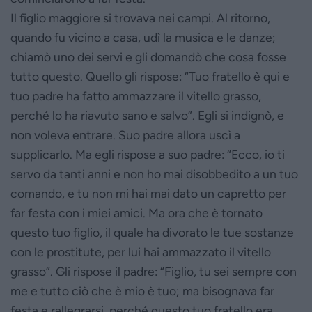
Il figlio maggiore si trovava nei campi. Al ritorno,
quando fu vicino a casa, udì la musica e le danze;
chiamò uno dei servi e gli domandò che cosa fosse
tutto questo. Quello gli rispose: “Tuo fratello è qui e
tuo padre ha fatto ammazzare il vitello grasso,
perché lo ha riavuto sano e salvo”. Egli si indignò, e
non voleva entrare. Suo padre allora uscì a
supplicarlo. Ma egli rispose a suo padre: “Ecco, io ti
servo da tanti anni e non ho mai disobbedito a un tuo
comando, e tu non mi hai mai dato un capretto per
far festa con i miei amici. Ma ora che è tornato
questo tuo figlio, il quale ha divorato le tue sostanze
con le prostitute, per lui hai ammazzato il vitello
grasso”. Gli rispose il padre: “Figlio, tu sei sempre con
me e tutto ciò che è mio è tuo; ma bisognava far
festa e rallegrarsi, perché questo tuo fratello era