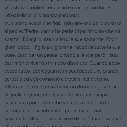
«Costui accoglie i peccatori e mangia con loro».
Ed egli disse loro questa parabola:
«Un uomo aveva due figli. Il più giovane dei due disse
al padre: “Padre, dammi la parte di patrimonio che mi
spetta”. Ed egli divise tra loro le sue sostanze. Pochi
giorni dopo, il figlio più giovane, raccolte tutte le sue
cose, partì per un paese lontano e là sperperò il suo
patrimonio vivendo in modo dissoluto. Quando ebbe
speso tutto, sopraggiunse in quel paese una grande
carestia ed egli cominciò a trovarsi nel bisogno.
Allora andò a mettersi al servizio di uno degli abitanti
di quella regione, che lo mandò nei suoi campi a
pascolare i porci. Avrebbe voluto saziarsi con le
carrube di cui si nutrivano i porci; ma nessuno gli
dava nulla. Allora ritornò in sé e disse: “Quanti salariati
di mio padre hanno pane in abbondanza e io qui