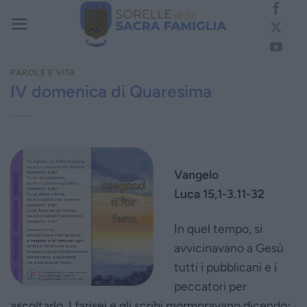
Salta
ai
contenuti
PAROLE E VITA
IV domenica di Quaresima
Vangelo
Luca 15,1-3.11-32
In quel tempo, si
avvicinavano a Gesù
tutti i pubblicani e i
peccatori per
ascoltarlo. I farisei e gli scribi mormoravano dicendo: