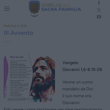
Salta
ai
contenuti
PAROLE E VITA
III Avvento
Vangelo
Giovanni 1,6-8.19-28
Venne un uomo
mandato da Dio:
il suo nome era
Giovanni.
Egli venne come testimone per dare testimonianza