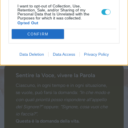
Procedendo accetti la privacy policy
I want to opt-out of Collection, Use,
Retention, Sale, and/or Sharing of my
Personal Data that Is Unrelated with the
Purposes for which it was collected.
Opted Out
CONFIRM
Data Deletion
Data Access
Privacy Policy
Sentire la Voce, vivere la Parola
Ciascuno, in ogni tempo e in ogni situazione,
se vuole, può farsi la domanda:
“In che modo e
con quali priorità posso rispondere all’appello
del Signore?”
oppure:
“Signore, cosa vuoi che
io faccia?”
.
Questa è la domanda della vita.