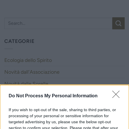
CATEGORIE
Ecologia dello Spirito
Novità dall'Associazione
Novità dalle Sorelle
Parole e Vita
Do Not Process My Personal Information
Pubblicazioni
If you wish to opt-out of the sale, sharing to third parties, or
processing of your personal or sensitive information for
Vocazione
targeted advertising by us, please use the below opt-out
section to confirm your selection. Please note that after your