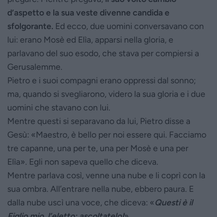
d’aspetto e la sua veste divenne candida e
sfolgorante.
Ed ecco, due uomini conversavano con
lui: erano Mosè ed Elìa, apparsi nella gloria, e
parlavano del suo esodo, che stava per compiersi a
Gerusalemme.
Pietro e i suoi compagni erano oppressi dal sonno;
ma, quando si svegliarono, videro la sua gloria e i due
uomini che stavano con lui.
Mentre questi si separavano da lui, Pietro disse a
Gesù: «Maestro, è bello per noi essere qui. Facciamo
tre capanne, una per te, una per Mosè e una per
Elìa». Egli non sapeva quello che diceva.
Mentre parlava così, venne una nube e li coprì con la
sua ombra. All’entrare nella nube, ebbero paura. E
dalla nube uscì una voce, che diceva: «
Questi è il
Figlio mio, l’eletto; ascoltatelo!
».