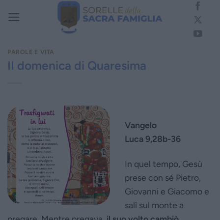
Salta
ai
contenuti
PAROLE E VITA
II domenica di Quaresima
Vangelo
Luca 9,28b-36
In quel tempo, Gesù
prese con sé Pietro,
Giovanni e Giacomo e
salì sul monte a
pregare. Mentre pregava,
il suo volto cambiò