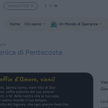
NEWSLETTER
Home
Chi siamo
Un Mondo di Speranza
VITA
nica di Pentecoste
Van
Gio
La s
eran