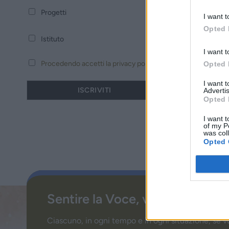
Progetti
I want t
Opted 
Istituto
I want t
Procedendo accetti la privacy policy
Opted 
I want 
Advertis
Opted 
I want t
of my P
was col
Opted 
Sentire la Voce, vivere la Parol
Ciascuno, in ogni tempo e in ogni situazione, se v