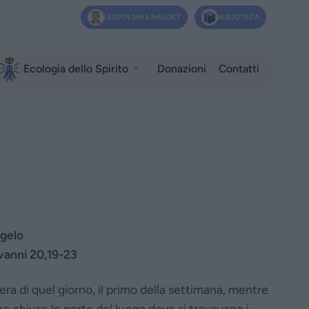
LEOPOLDINA NAUDET
BIBLIOTECA
Ecologia dello Spirito
Donazioni
Contatti
gelo
vanni 20,19-23
era di quel giorno, il primo della settimana, mentre
o chiuse le porte del luogo dove si trovavano i