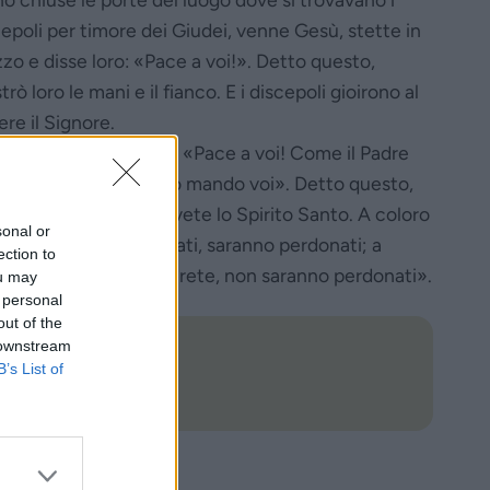
epoli per timore dei Giudei, venne Gesù, stette in
zo e disse loro: «Pace a voi!». Detto questo,
rò loro le mani e il fianco. E i discepoli gioirono al
re il Signore.
ù disse loro di nuovo: «Pace a voi! Come il Padre
mandato me, anche io mando voi». Detto questo,
iò e disse loro: «Ricevete lo Spirito Santo. A coloro
sonal or
ui perdonerete i peccati, saranno perdonati; a
ection to
oro a cui non perdonerete, non saranno perdonati».
ou may
 personal
out of the
 downstream
B’s List of