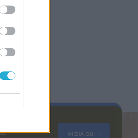
sso
INIZIA QUI