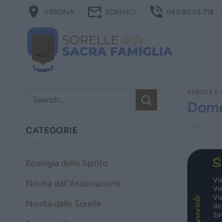
Salta
VERONA
SCRIVICI
045.80.03.718
ai
contenuti
PAROLE E 
Dome
CATEGORIE
Ecologia dello Spirito
Novità dall'Associazione
Novità dalle Sorelle