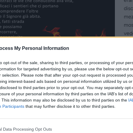
disc
mez
most
vede
Ges
ocess My Personal Information
ha 
soff
to opt-out of the sale, sharing to third parties, or processing of your per
a c
formation for targeted advertising by us, please use the below opt-out s
col
r selection. Please note that after your opt-out request is processed y
eing interest-based ads based on personal information utilized by us or
disclosed to third parties prior to your opt-out. You may separately opt-
losure of your personal information by third parties on the IAB’s list of
Vieni Spirito…
. This information may also be disclosed by us to third parties on the
IA
Participants
that may further disclose it to other third parties.
l Data Processing Opt Outs