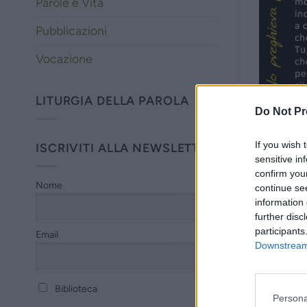
Parole e Vita
Pubblicazioni
Vocazione
LITURGIA DELLA PAROLA
Do Not Pr
If you wish 
ISCRIVITI ALLA NEWSLETTER
sensitive in
confirm you
Nome
continue se
information 
further disc
participants
Email
Downstream 
Biblioteca
Persona