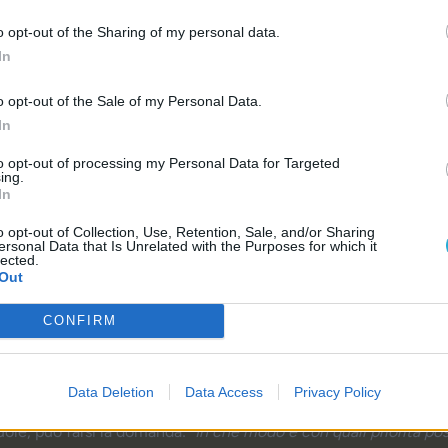
o opt-out of the Sharing of my personal data.
In
o opt-out of the Sale of my Personal Data.
In
to opt-out of processing my Personal Data for Targeted
ing.
In
o opt-out of Collection, Use, Retention, Sale, and/or Sharing
ersonal Data that Is Unrelated with the Purposes for which it
lected.
Out
CONFIRM
a
Data Deletion
Data Access
Privacy Policy
uole, può farsi la domanda:
“In che modo e con quali priorità po