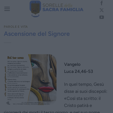
Salta
ai
contenuti
PAROLE E VITA
Ascensione del Signore
Vangelo
Luca 24,46-53
In quel tempo, Gesù
disse ai suoi discepoli:
«Così sta scritto: il
Cristo patirà e
risorgerà dai morti il terzo giorno, e nel suo nome